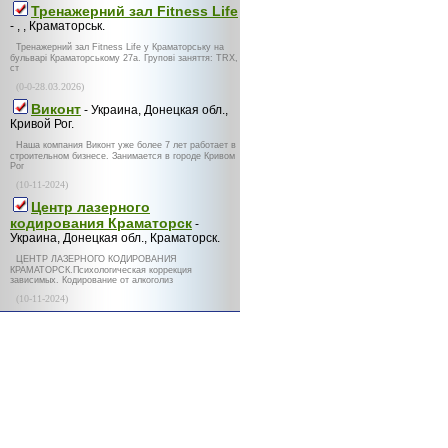
Тренажерний зал Fitness Life
- , , Краматорськ.
Тренажерний зал Fitness Life у Краматорську на
бульварі Краматорському 27а. Групові заняття: TRX,
ст
(0-0-28.03.2026)
Виконт
- Украина, Донецкая обл.,
Кривой Рог.
Наша компания Виконт уже более 7 лет работает в
строительном бизнесе. Занимается в городе Кривом
Рог
(10-11-2024)
Центр лазерного
кодирования Краматорск
-
Украина, Донецкая обл., Краматорск.
ЦЕНТР ЛАЗЕРНОГО КОДИРОВАНИЯ
КРАМАТОРСК.Психологическая коррекция
зависимых. Кодирование от алкоголиз
(10-11-2024)