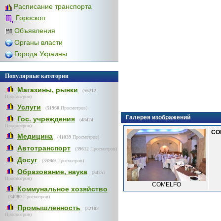
Расписание транспорта
Гороскоп
Объявления
Органы власти
Города Украины
Популярные категории
Магазины, рынки
(
56212
Просмотров)
Услуги
(
51960
Просмотров)
Галерея изображений
Гос. учреждения
(
48424
Просмотров)
CO
Медицина
(
41039
Просмотров)
Автотранспорт
(
39612
Просмотров)
Досуг
(
35969
Просмотров)
Образование, наука
(
34257
Просмотров)
COMELFO
Коммунальное хозяйство
(
34080
Просмотров)
Промышленность
(
32102
Просмотров)