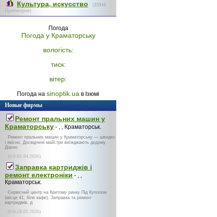
Культура, искусство
(
25916
Просмотров)
Погода
Погода у
Краматорську
вологість:
тиск:
вітер:
sinoptik.ua
Погода на
в Ізюмі
Новые фирмы
Ремонт пральних машин у
Краматорську
- , , Краматорськ.
Ремонт пральних машин у Краматорську — швидко
і якісно. Досвідчені майстри виїжджають додому.
Діагно
(0-0-03.04.2026)
Заправка картриджів і
ремонт електроніки
- , ,
Краматорськ.
Сервісний центр на Критому ринку Під Куполом
(місце 41, біля кафе). Заправка та ремонт
картриджів, д
(0-0-28.03.2026)