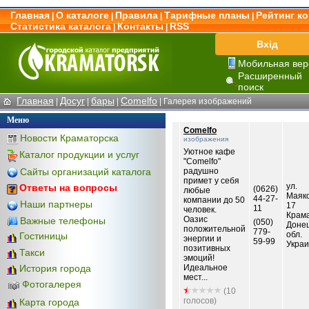
Главная
О каталоге
Правила
Тарифные планы
Рейтинг к
|
|
|
|
Статистика каталога
Контакты
RSS
|
|
Вхід
Мобильная вер
Расширенный
поиск
Главная
Досуг
бары
Comelfo
|
|
|
| Галерея изображений
Меню
Comelfo
Новости Краматорска
изображения
Уютное кафе
Каталог продукции и услуг
"Сomelfo"
Сайты организаций каталога
радушно
примет у себя
ул.
Ответы на вопросы
(0626)
любые
Маяко
44-27-
компании до 50
Наши партнеры
17
11
человек.
Крам
Оазис
Важные телефоны
(050)
Доне
положительной
779-
обл.
Гостиницы
энергии и
59-99
Укра
позитивных
Такси
эмоций!
Идеальное
История города
мест...
Фотогалерея
(10
голосов)
Карта города