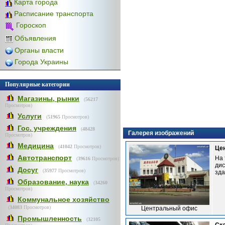
Карта города
Расписание транспорта
Гороскоп
Объявления
Органы власти
Города Украины
Популярные категории
Магазины, рынки
(
56217
Просмотров)
Услуги
(
51965
Просмотров)
Гос. учреждения
(
48428
Галерея изображений
Просмотров)
Медицина
(
41042
Просмотров)
Це
Автотранспорт
На 
(
39616
Просмотров)
дис
Досуг
(
35977
Просмотров)
зд
Образование, наука
(
34260
Просмотров)
Коммунальное хозяйство
(
34083
Просмотров)
Центральный офис
Промышленность
(
32105