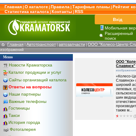
Главная
О каталоге
Правила
Тарифные планы
Рейтинг к
|
|
|
|
Статистика каталога
Контакты
RSS
|
|
Вхід
Мобильная вер
Расширенный
поиск
Главная
Автотранспорт
автозапчасти
ООО "Колесо-Центр Сл
|
|
|
изображений
Меню
ООО "Коле
Новости Краматорска
Славянск"
изображения
Каталог продукции и услуг
«Колесо-Ц
Сайты организаций каталога
Славянск» 
широкий а
Ответы на вопросы
легковых, г
сельскохоз
Наши партнеры
шин ведущ
Важные телефоны
отечестве
производит
Гостиницы
также м...
Такси
(
История города
Фотогалерея