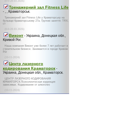
(0-0-28.03.2026)
Тренажерний зал Fitness Life
- , , Краматорськ.
Тренажерний зал Fitness Life у Краматорську на
бульварі Краматорському 27а. Групові заняття: TRX,
ст
(0-0-28.03.2026)
Виконт
- Украина, Донецкая обл.,
Кривой Рог.
Наша компания Виконт уже более 7 лет работает в
строительном бизнесе. Занимается в городе Кривом
Рог
(10-11-2024)
Центр лазерного
кодирования Краматорск
-
Украина, Донецкая обл., Краматорск.
ЦЕНТР ЛАЗЕРНОГО КОДИРОВАНИЯ
КРАМАТОРСК.Психологическая коррекция
зависимых. Кодирование от алкоголиз
(10-11-2024)