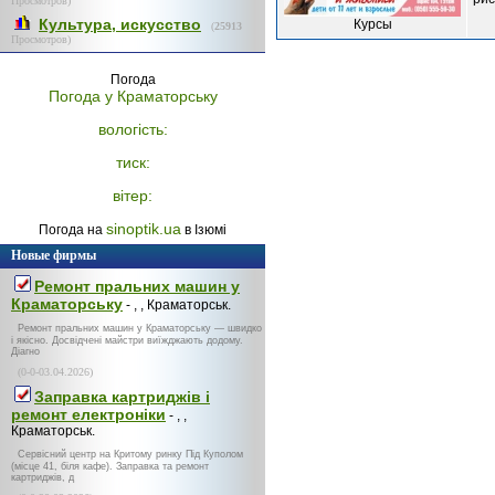
Просмотров)
Культура, искусство
Курсы
(
25913
Просмотров)
Погода
Погода у
Краматорську
вологість:
тиск:
вітер:
sinoptik.ua
Погода на
в Ізюмі
Новые фирмы
Ремонт пральних машин у
Краматорську
- , , Краматорськ.
Ремонт пральних машин у Краматорську — швидко
і якісно. Досвідчені майстри виїжджають додому.
Діагно
(0-0-03.04.2026)
Заправка картриджів і
ремонт електроніки
- , ,
Краматорськ.
Сервісний центр на Критому ринку Під Куполом
(місце 41, біля кафе). Заправка та ремонт
картриджів, д