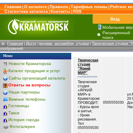
Главная
О каталоге
Правила
Тарифные планы
Рейтинг к
|
|
|
|
Статистика каталога
Контакты
RSS
|
|
Вхід
Мобильная вер
Расширенный
поиск
Главная
Досуг
кружки, ансамбли, студии
Творческая студия "
|
|
|
изображений
Меню
Творческая
Новости Краматорска
студия
"Яркий
Каталог продукции и услуг
МИР"
изображения
Сайты организаций каталога
Творческая
Ответы на вопросы
студия
«ЯРКИЙ
Наши партнеры
МИР» в
ул.
Краматорске
20 
Важные телефоны
0505555030
ПРОВОДИТ:
Дон
Гостиницы
- Курсы кроя
Ук
и шитья;
Такси
- Уроки
рисования.
История города
Тел.
Фотогалерея
0505555030
...