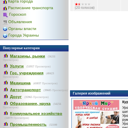
Карта города
Расписание транспорта
(20 голосов)
Гороскоп
Объявления
Органы власти
Города Украины
Популярные категории
Магазины, рынки
(
56211
Просмотров)
Услуги
(
51957
Просмотров)
Гос. учреждения
(
48423
Просмотров)
Медицина
(
41037
Просмотров)
Автотранспорт
(
39605
Просмотров)
Галерея изображений
Досуг
(
35965
Просмотров)
Ку
Образование, наука
(
34256
Просмотров)
Уро
шит
Коммунальное хозяйство
Уро
(
34079
Просмотров)
рук
Уро
Промышленность
(
32100
рис