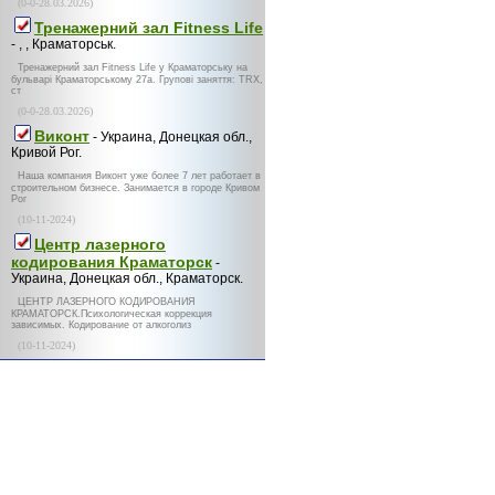
(0-0-28.03.2026)
Тренажерний зал Fitness Life
- , , Краматорськ.
Тренажерний зал Fitness Life у Краматорську на
бульварі Краматорському 27а. Групові заняття: TRX,
ст
(0-0-28.03.2026)
Виконт
- Украина, Донецкая обл.,
Кривой Рог.
Наша компания Виконт уже более 7 лет работает в
строительном бизнесе. Занимается в городе Кривом
Рог
(10-11-2024)
Центр лазерного
кодирования Краматорск
-
Украина, Донецкая обл., Краматорск.
ЦЕНТР ЛАЗЕРНОГО КОДИРОВАНИЯ
КРАМАТОРСК.Психологическая коррекция
зависимых. Кодирование от алкоголиз
(10-11-2024)