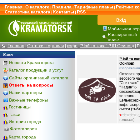
Главная
О каталоге
Правила
Тарифные планы
Рейтинг к
|
|
|
|
Статистика каталога
Контакты
RSS
|
|
Вхід
Мобильная вер
Расширенный
поиск
Главная
Оптовая торговля
кофе
"Чай та кава" (ЧП Осипов)
|
|
|
| 
Меню
"Чай та ка
Новости Краматорска
Осипов)
изображения
Каталог продукции и услуг
Оптовая пр
Сайты организаций каталога
весового ча
"Свит чаю",
Ответы на вопросы
"Надин");-
свежеобжар
Наши партнеры
зеленого
Важные телефоны
цельнозерн
кофе, эспр
Гостиницы
смеси (тм&q
Такси
(
голосов)
История города
Фотогалерея
Карта города