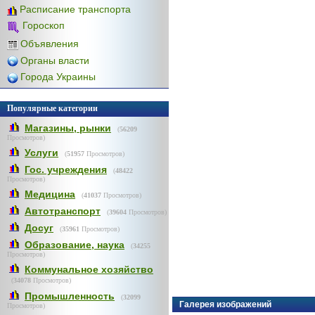
Расписание транспорта
Гороскоп
Объявления
Органы власти
Города Украины
Популярные категории
Магазины, рынки
(
56209
Просмотров)
Услуги
(
51957
Просмотров)
Гос. учреждения
(
48422
Просмотров)
Медицина
(
41037
Просмотров)
Автотранспорт
(
39604
Просмотров)
Досуг
(
35961
Просмотров)
Образование, наука
(
34255
Просмотров)
Коммунальное хозяйство
(
34078
Просмотров)
Промышленность
(
32099
Галерея изображений
Просмотров)