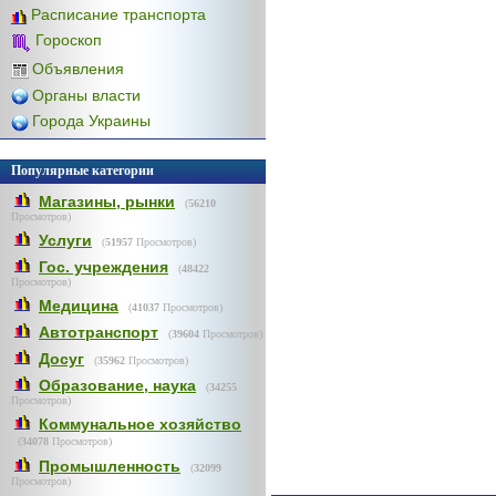
Расписание транспорта
Гороскоп
Объявления
Органы власти
Города Украины
Популярные категории
Магазины, рынки
(
56210
Просмотров)
Услуги
(
51957
Просмотров)
Гос. учреждения
(
48422
Просмотров)
Медицина
(
41037
Просмотров)
Автотранспорт
(
39604
Просмотров)
Досуг
(
35962
Просмотров)
Образование, наука
(
34255
Просмотров)
Коммунальное хозяйство
(
34078
Просмотров)
Промышленность
(
32099
Просмотров)