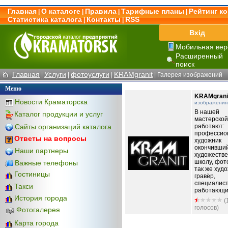
Главная
О каталоге
Правила
Тарифные планы
Рейтинг к
|
|
|
|
Статистика каталога
Контакты
RSS
|
|
Вхід
Мобильная вер
Расширенный
поиск
Главная
Услуги
фотоуслуги
KRAMgranit
|
|
|
| Галерея изображений
Меню
KRAMgrani
Новости Краматорска
изображения
В нашей
Каталог продукции и услуг
мастерской
Сайты организаций каталога
работают:
профессио
Ответы на вопросы
художник
окончивши
Наши партнеры
художеств
школу, фот
Важные телефоны
так же худо
Гостиницы
гравёр,
специалис
Такси
работающие 
История города
(
голосов)
Фотогалерея
Карта города