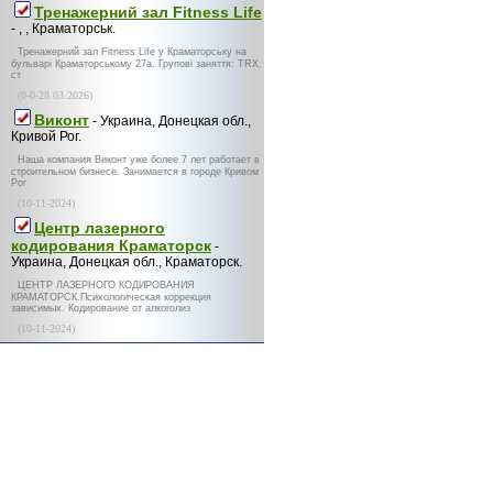
Тренажерний зал Fitness Life
- , , Краматорськ.
Тренажерний зал Fitness Life у Краматорську на
бульварі Краматорському 27а. Групові заняття: TRX,
ст
(0-0-28.03.2026)
Виконт
- Украина, Донецкая обл.,
Кривой Рог.
Наша компания Виконт уже более 7 лет работает в
строительном бизнесе. Занимается в городе Кривом
Рог
(10-11-2024)
Центр лазерного
кодирования Краматорск
-
Украина, Донецкая обл., Краматорск.
ЦЕНТР ЛАЗЕРНОГО КОДИРОВАНИЯ
КРАМАТОРСК.Психологическая коррекция
зависимых. Кодирование от алкоголиз
(10-11-2024)