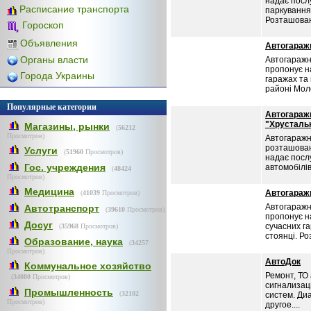
надає посл
Расписание транспорта
паркування
Розташован
Гороскоп
Объявления
Автогараж
Органы власти
Автогаражн
пропонує на
Города Украины
гаражах та
районі Мол
Популярные категории
Автогараж
"Хрусталь
Магазины, рынки
(
56212
Просмотров)
Автогаражн
розташовани
Услуги
(
51960
Просмотров)
надає послу
Гос. учреждения
автомобілів
(
48424
Просмотров)
Медицина
Автогараж
(
41039
Просмотров)
Автогаражн
Автотранспорт
(
39610
Просмотров)
пропонує на
Досуг
сучасних г
(
35968
Просмотров)
стоянці. Ро
Образование, наука
(
34257
Просмотров)
АвтоДок
Коммунальное хозяйство
Ремонт, ТО
(
34080
Просмотров)
сигнализац
Промышленность
(
32102
систем. Диа
Просмотров)
другое....