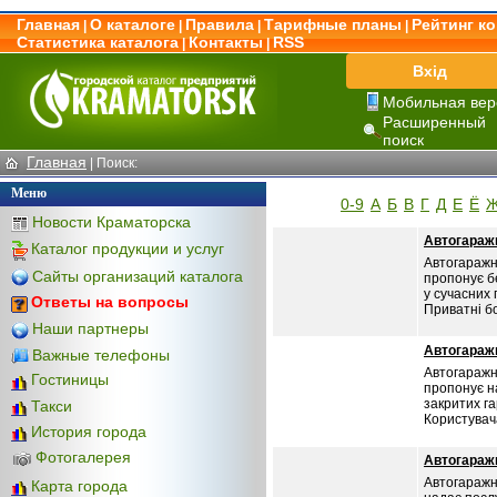
Главная
О каталоге
Правила
Тарифные планы
Рейтинг к
|
|
|
|
Статистика каталога
Контакты
RSS
|
|
Вхід
Мобильная вер
Расширенный
поиск
Главная
|
Поиск:
Меню
0-9
А
Б
В
Г
Д
Е
Ё
Новости Краматорска
Автогараж
Каталог продукции и услуг
Автогаражн
Сайты организаций каталога
пропонує б
у сучасних 
Ответы на вопросы
Приватні бо
Наши партнеры
Автогараж
Важные телефоны
Автогаражн
Гостиницы
пропонує на
закритих га
Такси
Користувача
История города
Фотогалерея
Автогараж
Автогаражн
Карта города