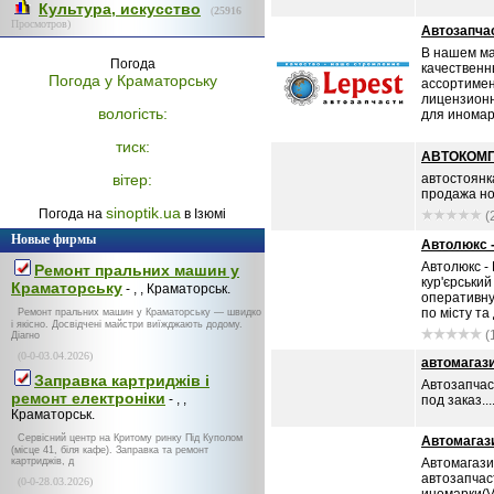
Культура, искусство
(
25916
Просмотров)
Автозапча
В нашем ма
Погода
качественн
Погода у
Краматорську
ассортимен
лицензион
вологість:
для иномаро
тиск:
АВТОКОМП
вітер:
автостоянк
продажа но
sinoptik.ua
Погода на
в Ізюмі
(
Новые фирмы
Автолюкс 
Автолюкс -
Ремонт пральних машин у
кур'єрський
Краматорську
- , , Краматорськ.
оперативну
по місту та 
Ремонт пральних машин у Краматорську — швидко
і якісно. Досвідчені майстри виїжджають додому.
(
Діагно
(0-0-03.04.2026)
автомагаз
Заправка картриджів і
Автозапчас
ремонт електроніки
- , ,
под заказ...
Краматорськ.
Сервісний центр на Критому ринку Під Куполом
Автомагаз
(місце 41, біля кафе). Заправка та ремонт
картриджів, д
Автомагази
автозапчас
(0-0-28.03.2026)