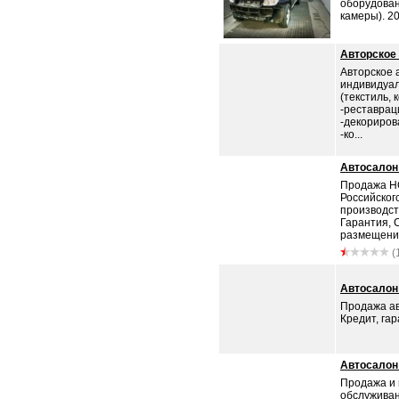
оборудован
камеры). 20
Авторское
Авторское 
индивидуа
(текстиль, 
-реставра
-декориров
-ко...
Автосалон
Продажа Н
Российског
производст
Гарантия, 
размещение
(
Автосало
Продажа ав
Кредит, гар
Автосалон
Продажа и 
обслужива