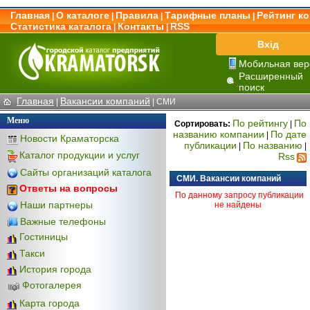
Главная
О каталоге
Правила
Тарифные планы
Рейтинг к
|
|
|
|
Статистика каталога
Контакты
RSS
|
|
Вхід
Мобильная вер
Расширенный
поиск
Главная
Вакансии компаний
|
|
СМИ
Меню
По рейтингу
По
Сортировать:
|
названию компании
По дате
|
Новости Краматорска
публикации
По названию
|
|
Каталог продукции и услуг
Rss
Сайты организаций каталога
СМИ. Вакансии компаний
Ответы на вопросы
По данному запросу публикации
Наши партнеры
не найдены
Важные телефоны
Гостиницы
Такси
История города
Фотогалерея
Карта города