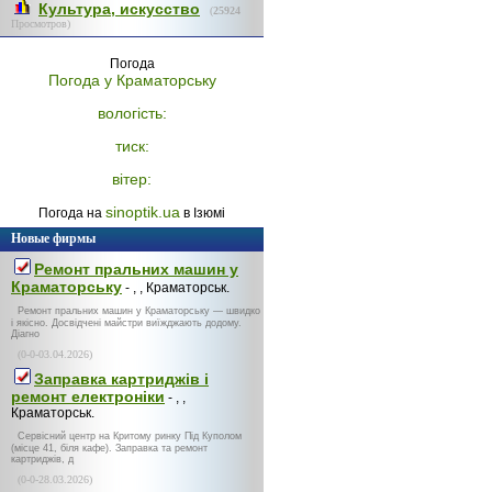
Культура, искусство
(
25924
Просмотров)
Погода
Погода у
Краматорську
вологість:
тиск:
вітер:
sinoptik.ua
Погода на
в Ізюмі
Новые фирмы
Ремонт пральних машин у
Краматорську
- , , Краматорськ.
Ремонт пральних машин у Краматорську — швидко
і якісно. Досвідчені майстри виїжджають додому.
Діагно
(0-0-03.04.2026)
Заправка картриджів і
ремонт електроніки
- , ,
Краматорськ.
Сервісний центр на Критому ринку Під Куполом
(місце 41, біля кафе). Заправка та ремонт
картриджів, д
(0-0-28.03.2026)