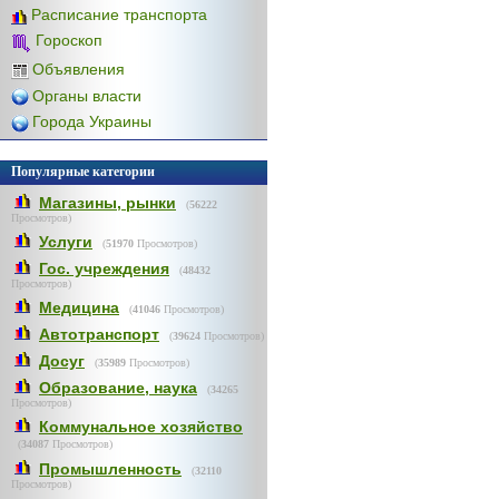
Расписание транспорта
Гороскоп
Объявления
Органы власти
Города Украины
Популярные категории
Магазины, рынки
(
56222
Просмотров)
Услуги
(
51970
Просмотров)
Гос. учреждения
(
48432
Просмотров)
Медицина
(
41046
Просмотров)
Автотранспорт
(
39624
Просмотров)
Досуг
(
35989
Просмотров)
Образование, наука
(
34265
Просмотров)
Коммунальное хозяйство
(
34087
Просмотров)
Промышленность
(
32110
Просмотров)