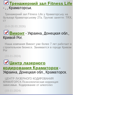
Тренажерний зал Fitness Life
- , , Краматорськ.
Тренажерний зал Fitness Life у Краматорську на
бульварі Краматорському 27а. Групові заняття: TRX,
ст
(0-0-28.03.2026)
Виконт
- Украина, Донецкая обл.,
Кривой Рог.
Наша компания Виконт уже более 7 лет работает в
строительном бизнесе. Занимается в городе Кривом
Рог
(10-11-2024)
Центр лазерного
кодирования Краматорск
-
Украина, Донецкая обл., Краматорск.
ЦЕНТР ЛАЗЕРНОГО КОДИРОВАНИЯ
КРАМАТОРСК.Психологическая коррекция
зависимых. Кодирование от алкоголиз
(10-11-2024)