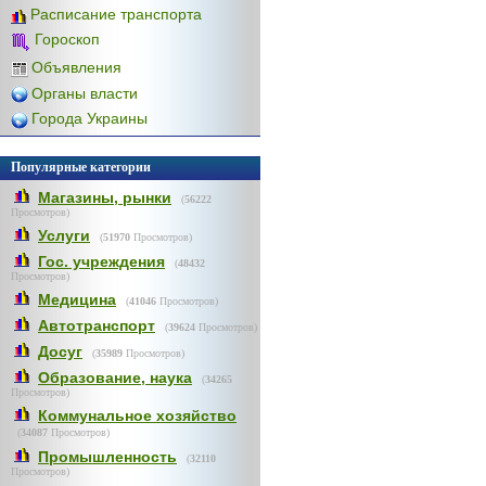
Расписание транспорта
Гороскоп
Объявления
Органы власти
Города Украины
Популярные категории
Магазины, рынки
(
56222
Просмотров)
Услуги
(
51970
Просмотров)
Гос. учреждения
(
48432
Просмотров)
Медицина
(
41046
Просмотров)
Автотранспорт
(
39624
Просмотров)
Досуг
(
35989
Просмотров)
Образование, наука
(
34265
Просмотров)
Коммунальное хозяйство
(
34087
Просмотров)
Промышленность
(
32110
Просмотров)