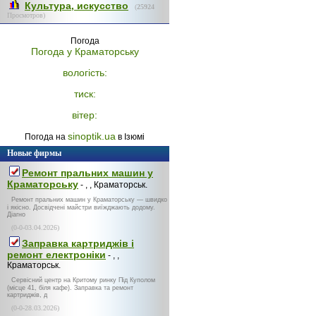
Культура, искусство
(
25924
Просмотров)
Погода
Погода у
Краматорську
вологість:
тиск:
вітер:
sinoptik.ua
Погода на
в Ізюмі
Новые фирмы
Ремонт пральних машин у
Краматорську
- , , Краматорськ.
Ремонт пральних машин у Краматорську — швидко
і якісно. Досвідчені майстри виїжджають додому.
Діагно
(0-0-03.04.2026)
Заправка картриджів і
ремонт електроніки
- , ,
Краматорськ.
Сервісний центр на Критому ринку Під Куполом
(місце 41, біля кафе). Заправка та ремонт
картриджів, д
(0-0-28.03.2026)