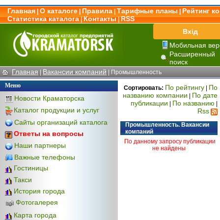
Главная
О каталоге
Правила
Тарифные планы
Рейтинг к
|
|
|
|
Статистика каталога
Контакты
RSS
|
|
Вхід
Мобильная вер
Расширенный
поиск
Главная
Вакансии компаний
|
|
Промышленность
Меню
По рейтингу
По
Сортировать:
|
названию компании
По дате
|
Новости Краматорска
публикации
По названию
|
|
Каталог продукции и услуг
Rss
Сайты организаций каталога
Промышленность. Вакансии
компаний
Ответы на вопросы
По данному запросу публикации
Наши партнеры
не найдены
Важные телефоны
Гостиницы
Такси
История города
Фотогалерея
Карта города