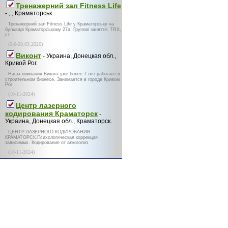
Тренажерний зал Fitness Life
- , , Краматорськ.
Тренажерний зал Fitness Life у Краматорську на
бульварі Краматорському 27а. Групові заняття: TRX,
ст
(0-0-28.03.2026)
Виконт
- Украина, Донецкая обл.,
Кривой Рог.
Наша компания Виконт уже более 7 лет работает в
строительном бизнесе. Занимается в городе Кривом
Рог
(10-11-2024)
Центр лазерного
кодирования Краматорск
-
Украина, Донецкая обл., Краматорск.
ЦЕНТР ЛАЗЕРНОГО КОДИРОВАНИЯ
КРАМАТОРСК.Психологическая коррекция
зависимых. Кодирование от алкоголиз
(10-11-2024)