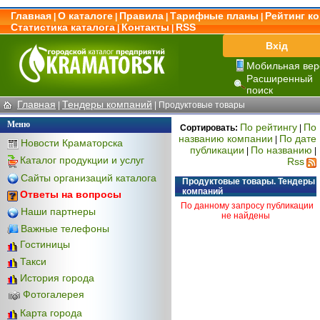
Главная
О каталоге
Правила
Тарифные планы
Рейтинг к
|
|
|
|
Статистика каталога
Контакты
RSS
|
|
Вхід
Мобильная вер
Расширенный
поиск
Главная
Тендеры компаний
|
|
Продуктовые товары
Меню
По рейтингу
По
Сортировать:
|
названию компании
По дате
|
Новости Краматорска
публикации
По названию
|
|
Каталог продукции и услуг
Rss
Сайты организаций каталога
Продуктовые товары. Тендеры
компаний
Ответы на вопросы
По данному запросу публикации
Наши партнеры
не найдены
Важные телефоны
Гостиницы
Такси
История города
Фотогалерея
Карта города