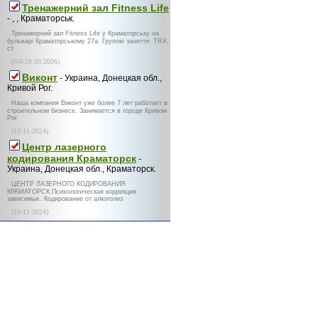
Тренажерний зал Fitness Life
- , , Краматорськ.
Тренажерний зал Fitness Life у Краматорську на
бульварі Краматорському 27а. Групові заняття: TRX,
ст
(0-0-28.03.2026)
Виконт
- Украина, Донецкая обл.,
Кривой Рог.
Наша компания Виконт уже более 7 лет работает в
строительном бизнесе. Занимается в городе Кривом
Рог
(10-11-2024)
Центр лазерного
кодирования Краматорск
-
Украина, Донецкая обл., Краматорск.
ЦЕНТР ЛАЗЕРНОГО КОДИРОВАНИЯ
КРАМАТОРСК.Психологическая коррекция
зависимых. Кодирование от алкоголиз
(10-11-2024)