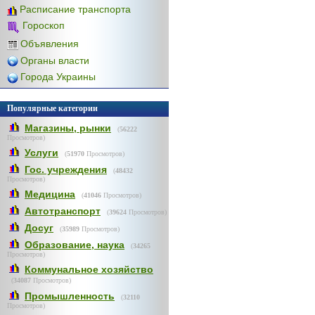
Расписание транспорта
Гороскоп
Объявления
Органы власти
Города Украины
Популярные категории
Магазины, рынки
(
56222
Просмотров)
Услуги
(
51970
Просмотров)
Гос. учреждения
(
48432
Просмотров)
Медицина
(
41046
Просмотров)
Автотранспорт
(
39624
Просмотров)
Досуг
(
35989
Просмотров)
Образование, наука
(
34265
Просмотров)
Коммунальное хозяйство
(
34087
Просмотров)
Промышленность
(
32110
Просмотров)