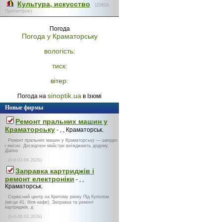
Культура, искусство
(
25924
Просмотров)
Погода
Погода у
Краматорську
вологість:
тиск:
вітер:
sinoptik.ua
Погода на
в Ізюмі
Новые фирмы
Ремонт пральних машин у
Краматорську
- , , Краматорськ.
Ремонт пральних машин у Краматорську — швидко
і якісно. Досвідчені майстри виїжджають додому.
Діагно
(0-0-03.04.2026)
Заправка картриджів і
ремонт електроніки
- , ,
Краматорськ.
Сервісний центр на Критому ринку Під Куполом
(місце 41, біля кафе). Заправка та ремонт
картриджів, д
(0-0-28.03.2026)