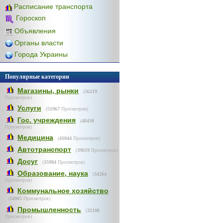
Расписание транспорта
Гороскоп
Объявления
Органы власти
Города Украины
Популярные категории
Магазины, рынки
(
56219
Просмотров)
Услуги
(
51967
Просмотров)
Гос. учреждения
(
48430
Просмотров)
Медицина
(
41044
Просмотров)
Автотранспорт
(
39619
Просмотров)
Досуг
(
35984
Просмотров)
Образование, наука
(
34264
Просмотров)
Коммунальное хозяйство
(
34085
Просмотров)
Промышленность
(
32108
Просмотров)