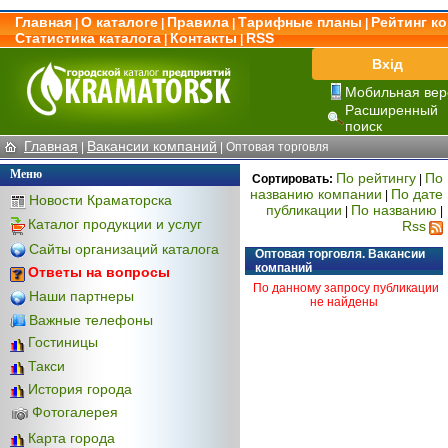
Главная
О каталоге
Правила
Тарифные планы
Рейтинг к
|
|
|
|
Статистика каталога
Контакты
RSS
|
|
Вхід
Мобильная вер
Расширенный
поиск
Главная
Вакансии компаний
|
|
Оптовая торговля
Меню
По рейтингу
По
Сортировать:
|
названию компании
По дате
|
Новости Краматорска
публикации
По названию
|
|
Каталог продукции и услуг
Rss
Сайты организаций каталога
Оптовая торговля. Вакансии
компаний
Ответы на вопросы
По данному запросу публикации
Наши партнеры
не найдены
Важные телефоны
Гостиницы
Такси
История города
Фотогалерея
Карта города