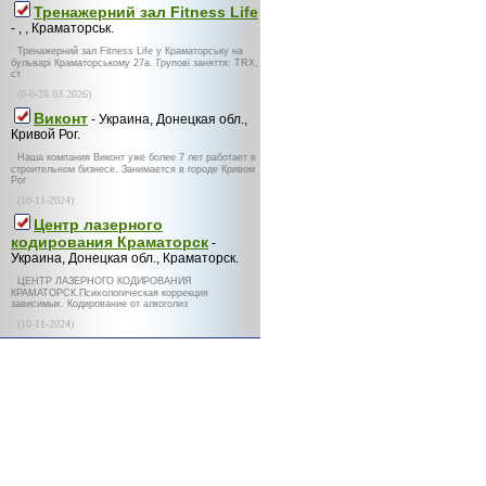
Тренажерний зал Fitness Life
- , , Краматорськ.
Тренажерний зал Fitness Life у Краматорську на
бульварі Краматорському 27а. Групові заняття: TRX,
ст
(0-0-28.03.2026)
Виконт
- Украина, Донецкая обл.,
Кривой Рог.
Наша компания Виконт уже более 7 лет работает в
строительном бизнесе. Занимается в городе Кривом
Рог
(10-11-2024)
Центр лазерного
кодирования Краматорск
-
Украина, Донецкая обл., Краматорск.
ЦЕНТР ЛАЗЕРНОГО КОДИРОВАНИЯ
КРАМАТОРСК.Психологическая коррекция
зависимых. Кодирование от алкоголиз
(10-11-2024)