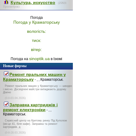
Культура, искусство
(
25921
Просмотров)
Погода
Погода у
Краматорську
вологість:
тиск:
вітер:
sinoptik.ua
Погода на
в Ізюмі
Новые фирмы
Ремонт пральних машин у
Краматорську
- , , Краматорськ.
Ремонт пральних машин у Краматорську — швидко
і якісно. Досвідчені майстри виїжджають додому.
Діагно
(0-0-03.04.2026)
Заправка картриджів і
ремонт електроніки
- , ,
Краматорськ.
Сервісний центр на Критому ринку Під Куполом
(місце 41, біля кафе). Заправка та ремонт
картриджів, д
(0-0-28.03.2026)