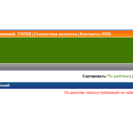
омпаний. ТОП20
Статистика каталога
Контакты
RSS
|
|
|
По рейтингу
Сортировать:
паний
По данному запросу публикации не най