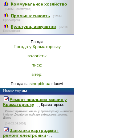
Коммунальное хозяйство
(
34082
Просмотров)
Промышленность
(
32104
Просмотров)
Культура, искусство
(
25918
Просмотров)
Погода
Погода у
Краматорську
вологість:
тиск:
вітер:
sinoptik.ua
Погода на
в Ізюмі
Новые фирмы
Ремонт пральних машин у
Краматорську
- , , Краматорськ.
Ремонт пральних машин у Краматорську — швидко
і якісно. Досвідчені майстри виїжджають додому.
Діагно
(0-0-03.04.2026)
Заправка картриджів і
ремонт електроніки
- , ,