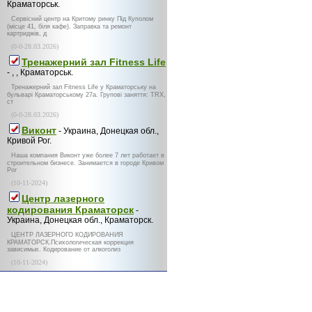
Краматорськ.
Сервісний центр на Критому ринку Під Куполом
(місце 41, біля кафе). Заправка та ремонт
картриджів, д
(0-0-28.03.2026)
Тренажерний зал Fitness Life
- , , Краматорськ.
Тренажерний зал Fitness Life у Краматорську на
бульварі Краматорському 27а. Групові заняття: TRX,
ст
(0-0-28.03.2026)
Виконт
- Украина, Донецкая обл.,
Кривой Рог.
Наша компания Виконт уже более 7 лет работает в
строительном бизнесе. Занимается в городе Кривом
Рог
(10-11-2024)
Центр лазерного
кодирования Краматорск
-
Украина, Донецкая обл., Краматорск.
ЦЕНТР ЛАЗЕРНОГО КОДИРОВАНИЯ
КРАМАТОРСК.Психологическая коррекция
зависимых. Кодирование от алкоголиз
(10-11-2024)