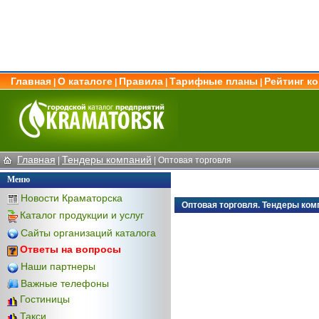
Главная
О каталоге
Правила
Тарифные планы
Рейтинг к
|
|
|
|
Главная
Тендеры компаний
|
|
Оптовая торговля
Меню
Новости Краматорска
Оптовая торговля. Тендеры ком
Каталог продукции и услуг
Сайты организаций каталога
Ответы на вопросы
Наши партнеры
Важные телефоны
Гостиницы
Такси