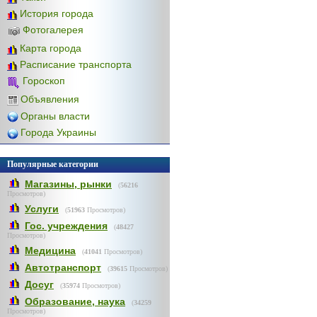
История города
Фотогалерея
Карта города
Расписание транспорта
Гороскоп
Объявления
Органы власти
Города Украины
Популярные категории
Магазины, рынки
(
56216
Просмотров)
Услуги
(
51963
Просмотров)
Гос. учреждения
(
48427
Просмотров)
Медицина
(
41041
Просмотров)
Автотранспорт
(
39615
Просмотров)
Досуг
(
35974
Просмотров)
Образование, наука
(
34259
Просмотров)