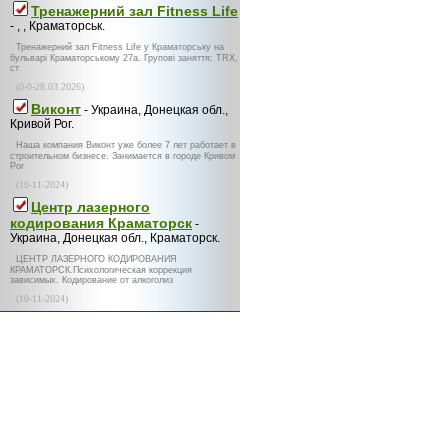
Тренажерний зал Fitness Life
- , , Краматорськ.
Тренажерний зал Fitness Life у Краматорську на
бульварі Краматорському 27а. Групові заняття: TRX,
ст
(0-0-28.03.2026)
Виконт
- Украина, Донецкая обл.,
Кривой Рог.
Наша компания Виконт уже более 7 лет работает в
строительном бизнесе. Занимается в городе Кривом
Рог
(10-11-2024)
Центр лазерного
кодирования Краматорск
-
Украина, Донецкая обл., Краматорск.
ЦЕНТР ЛАЗЕРНОГО КОДИРОВАНИЯ
КРАМАТОРСК.Психологическая коррекция
зависимых. Кодирование от алкоголиз
(10-11-2024)