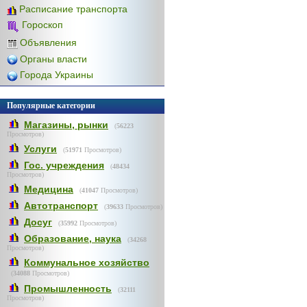
Расписание транспорта
Гороскоп
Объявления
Органы власти
Города Украины
Популярные категории
Магазины, рынки
(
56223
Просмотров)
Услуги
(
51971
Просмотров)
Гос. учреждения
(
48434
Просмотров)
Медицина
(
41047
Просмотров)
Автотранспорт
(
39633
Просмотров)
Досуг
(
35992
Просмотров)
Образование, наука
(
34268
Просмотров)
Коммунальное хозяйство
(
34088
Просмотров)
Промышленность
(
32111
Просмотров)