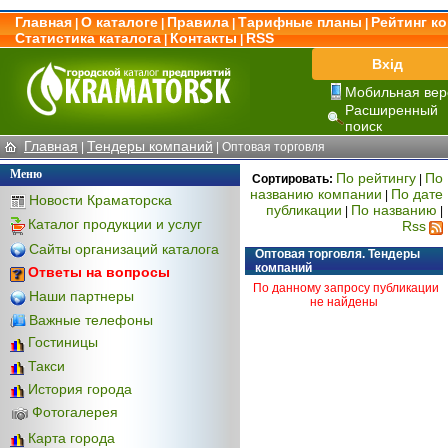
Главная
О каталоге
Правила
Тарифные планы
Рейтинг к
|
|
|
|
Статистика каталога
Контакты
RSS
|
|
Вхід
Мобильная вер
Расширенный
поиск
Главная
Тендеры компаний
|
|
Оптовая торговля
Меню
По рейтингу
По
Сортировать:
|
названию компании
По дате
|
Новости Краматорска
публикации
По названию
|
|
Каталог продукции и услуг
Rss
Сайты организаций каталога
Оптовая торговля. Тендеры
компаний
Ответы на вопросы
По данному запросу публикации
Наши партнеры
не найдены
Важные телефоны
Гостиницы
Такси
История города
Фотогалерея
Карта города