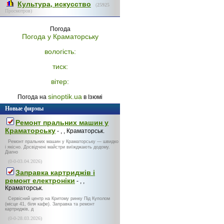
Культура, искусство
(
25925
Просмотров)
Погода
Погода у
Краматорську
вологість:
тиск:
вітер:
sinoptik.ua
Погода на
в Ізюмі
Новые фирмы
Ремонт пральних машин у
Краматорську
- , , Краматорськ.
Ремонт пральних машин у Краматорську — швидко
і якісно. Досвідчені майстри виїжджають додому.
Діагно
(0-0-03.04.2026)
Заправка картриджів і
ремонт електроніки
- , ,
Краматорськ.
Сервісний центр на Критому ринку Під Куполом
(місце 41, біля кафе). Заправка та ремонт
картриджів, д
(0-0-28.03.2026)